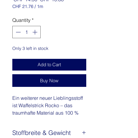
Price
Price
CHF 21.76
/
1m
CHF 21.76
per
Quantity
*
1
Meter
Only 3 left in stock
Add to Cart
Buy Now
Ein weiterer neuer Lieblingsstoff
ist Waffelstrick Rocko – das
traumhafte Material aus 100 %
Baumwolle hat eine gewaffelte /
stärker strukturierte Seite und
Stoffbreite & Gewicht
eine mit einer etwas weniger