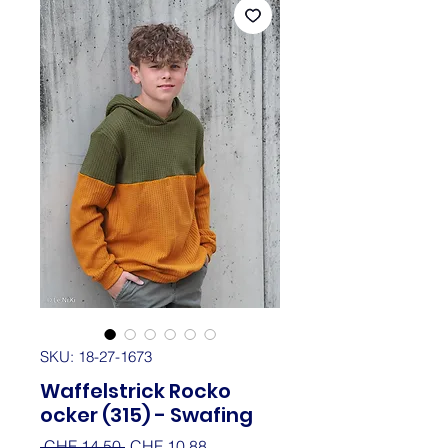
SKU: 18-27-1673
Waffelstrick Rocko
ocker (315) - Swafing
Regular
Sale
 CHF 14.50 
CHF 10.88