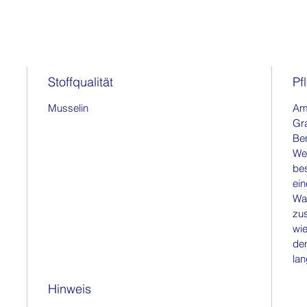
Stoffqualität
Pf
Musselin
Am 
Gr
Ben
Wei
be
ein
Wa
zu
wie
den
lan
Hinweis