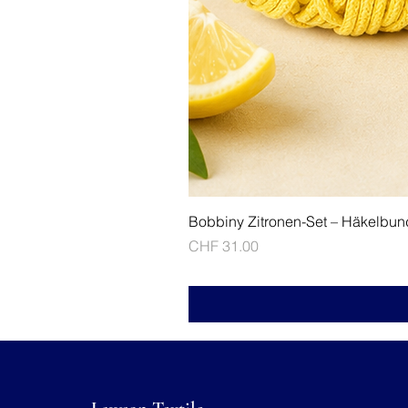
Bobbiny Zitronen-Set – Häkelbun
Price
CHF 31.00