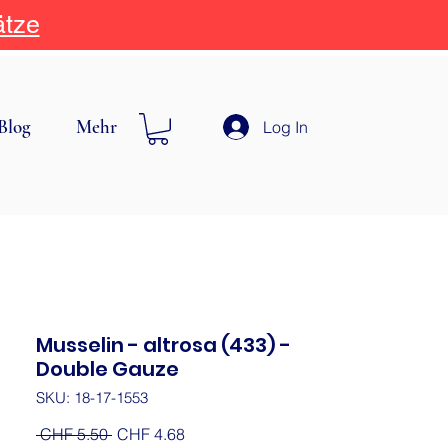
ätze
Blog
Mehr
Log In
Musselin - altrosa (433) -
Double Gauze
SKU: 18-17-1553
Regular
Sale
 CHF 5.50 
CHF 4.68