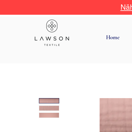
Näh
Home