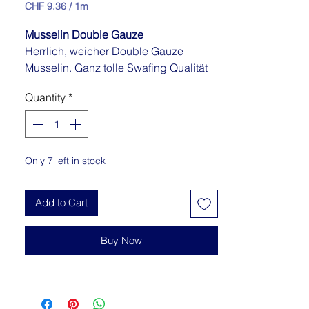
Price
Price
CHF 9.36
/
1m
CHF 9.36
per
Musselin Double Gauze
1
Herrlich, weicher Double Gauze
Meter
Musselin. Ganz tolle Swafing Qualität
aus reiner Baumwolle! Für viele
Quantity
*
Nähprojekte geeignet, ob
Babykleidung, Bluse, Tunika, leichte
Hose, Schal oder was auch immer Dir
einfällt, einfach toll.
Only 7 left in stock
Add to Cart
Buy Now