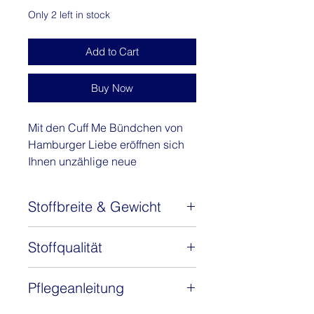
Only 2 left in stock
Add to Cart
Buy Now
Mit den Cuff Me Bündchen von
Hamburger Liebe eröffnen sich
Ihnen unzählige neue
Designmöglichkeiten und
grenzenlose Kreativität. Die
Stoffbreite & Gewicht
Qualität, der feste Anfang, die
passenden Farben &
Breite: 200 cm | Höhe: 3,5cm
Ringelkombinationen, sowie die
Stoffqualität
Gewicht: 510g/m²
einmaligen Grobstrick-Bündchen
GOTS zertifizert - Ökotex 100
werden Sie faszinieren.
Pflegeanleitung
95% Bio BW | 1% EL | 4% Lurex
Durch die Verwendung von