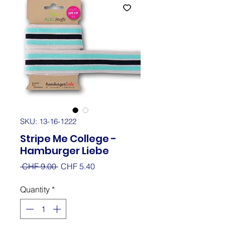
SKU: 13-16-1222
Stripe Me College -
Hamburger Liebe
Regular
Sale
 CHF 9.00 
CHF 5.40
Price
Price
Quantity
*