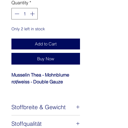
Quantity
*
1
Meter
Only 2 left in stock
Add to Cart
Buy Now
Musselin Thea - Mohnblume
rot/weiss - Double Gauze
Entdecken Sie Thea, unseren
wunderschönen
Stoffbreite & Gewicht
Musselin/Double Gauze aus dem
angesehenen Hause
Stoffbreite: 135 cm
Swafing. Musselin/Double Gauze
Stoffqualität
Gewicht: 130 g/m2