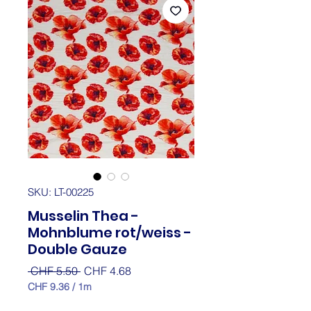
SKU: LT-00225
Musselin Thea -
Mohnblume rot/weiss -
Double Gauze
Regular
Sale
 CHF 5.50 
CHF 4.68
Price
Price
CHF 9.36
/
1m
CHF 9.36
per