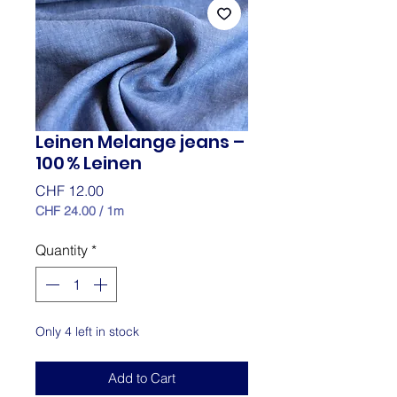
Leinen Melange jeans –
100 % Leinen
Price
CHF 12.00
CHF 24.00
/
1m
CHF 24.00
per
Quantity
*
1
Meter
Only 4 left in stock
Add to Cart