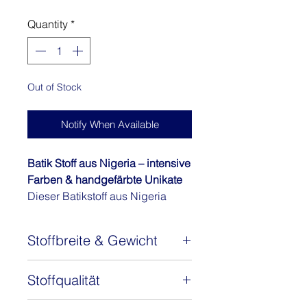
Quantity
*
Out of Stock
Notify When Available
Batik Stoff aus Nigeria – intensive
Farben & handgefärbte Unikate
Dieser Batikstoff aus Nigeria
überzeugt durch seine kräftigen,
klaren Farben und die besondere
Stoffbreite & Gewicht
Ausstrahlung traditioneller
Handarbeit. Jeder Stoff wird von
Stoffbreite: ca. 130 cm
Hand gefärbt und ist dadurch
Stoffqualität
Gewicht: 120 g/m2
einzigartig.
100% Baumwolle