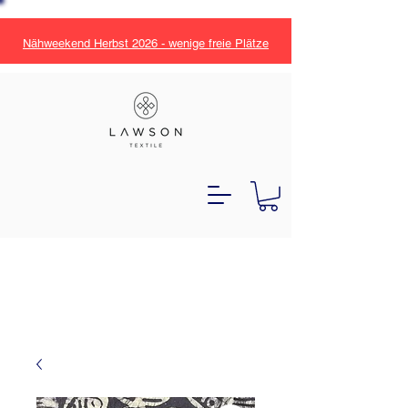
Nähweekend Herbst 2026 - wenige freie Plätze