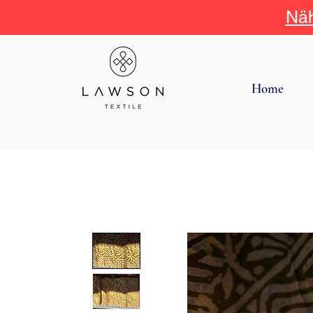
Näh
Home