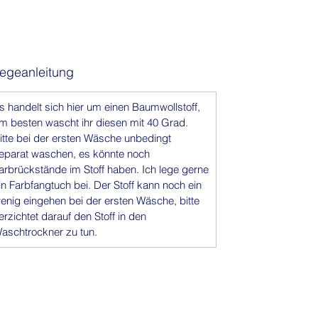
Breite: ca. 130 cm
Verkauf pro Yard
Handgefärbt (einmal gefärbt)
Herkunft: Nigeria
legeanleitung
Jeder Stoff ist ein Unikat – kleine
Abweichungen machen seinen
s handelt sich hier um einen Baumwollstoff,
besonderen Charme aus.
m besten wascht ihr diesen mit 40 Grad.
itte bei der ersten Wäsche unbedingt
eparat waschen, es könnte noch
arbrückstände im Stoff haben. Ich lege gerne
in Farbfangtuch bei. Der Stoff kann noch ein
enig eingehen bei der ersten Wäsche, bitte
erzichtet darauf den Stoff in den
aschtrockner zu tun.