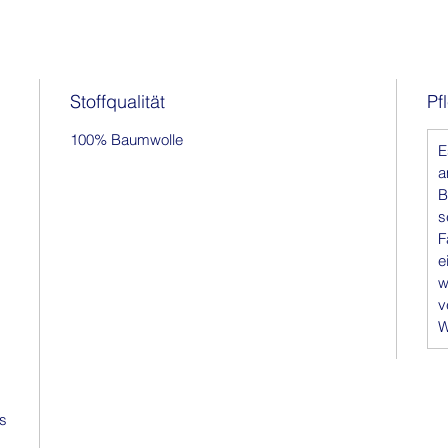
Stoffqualität
Pf
100% Baumwolle
E
a
B
s
F
e
w
v
W
is