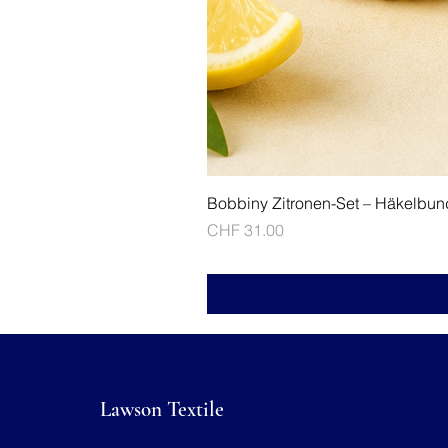
Bobbiny Zitronen-Set – Häkelbun
Price
CHF 31.00
Lawson Textile