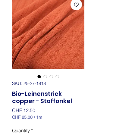
SKU: 25-27-1818
Bio-Leinenstrick
copper - Stoffonkel
Price
CHF 12.50
CHF 25.00
/
1m
CHF 25.00
per
Quantity
*
1