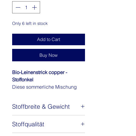
Meter
Only 6 left in stock
Add to Cart
Buy Now
Bio-Leinenstrick copper -
Stoffonkel
Diese sommerliche Mischung
aus Leinen und Baumwolle
vereint die Vorteile beider
Stoffbreite & Gewicht
Fasern. Leinen, der Sommerstoff
schlechthin, der in keinem
Stoffbreite: 140-150 cm
Urlaubskoffer fehlen darf,
Stoffqualität
Gewicht: 180 g/m2
gemischt mit Baumwolle, die den
Zusammensetzung: 70%