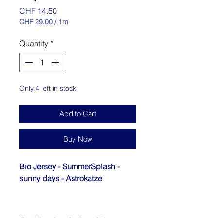
Price
CHF 14.50
CHF 29.00
/
1m
CHF 29.00
per
Quantity
*
1
Meter
Only 4 left in stock
Add to Cart
Buy Now
Bio Jersey - SummerSplash -
sunny days - Astrokatze
Hochwertiger, feiner, weicher
Jersey, digital bedrucktIdeal für