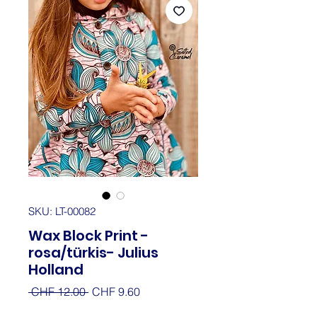
SKU: LT-00082
Wax Block Print -
rosa/türkis- Julius
Holland
Regular
Sale
 CHF 12.00 
CHF 9.60
Price
Price