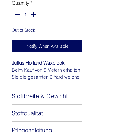
Quantity
*
Out of Stock
Notify When Available
Julius Holland Waxblock
Beim Kauf von 5 Metern erhalten
Sie die gesamten 6 Yard welche
ungefähr 5.5 Metern entspricht!
Stoffbreite & Gewicht
Ich bin zu 100% aus Baumwolle
und wurde in Holland hergestellt.
Stoffbreite: 120 cm
Du kannst aus mir wundervolle
Stoffqualität
Gewicht: 140 g/m2
Kleider, Maxikleider Blusen,
100% Baumwolle
Hosen oder auch Taschen
Pflegeanleitung
Webware