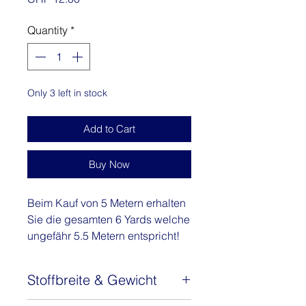
Quantity
*
Only 3 left in stock
Add to Cart
Buy Now
Beim Kauf von 5 Metern erhalten
Sie die gesamten 6 Yards welche
ungefähr 5.5 Metern entspricht!
Auch hier seht ihr ein
Stoffbreite & Gewicht
wunderschönes Design aus der
Tresor Kollektion von Woodin,