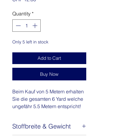
Quantity
*
Only 5 left in stock
Add to Cart
Buy Now
Beim Kauf von 5 Metern erhalten
Sie die gesamten 6 Yard welche
ungefähr 5.5 Metern entspricht!
Ich bin zu 100% aus Baumwolle
Stoffbreite & Gewicht
und wurde in Ghana hergestellt.
Du kannst aus mir wundervolle