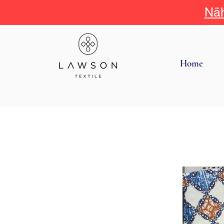
Näh
Home