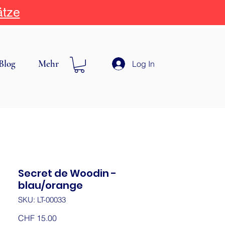
ätze
Blog
Mehr
Log In
Secret de Woodin -
blau/orange
SKU: LT-00033
Price
CHF 15.00