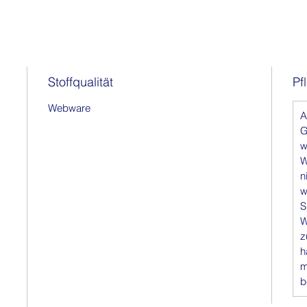
Stoffqualität
Pf
Webware
A
G
w
W
n
w
S
W
z
h
m
b