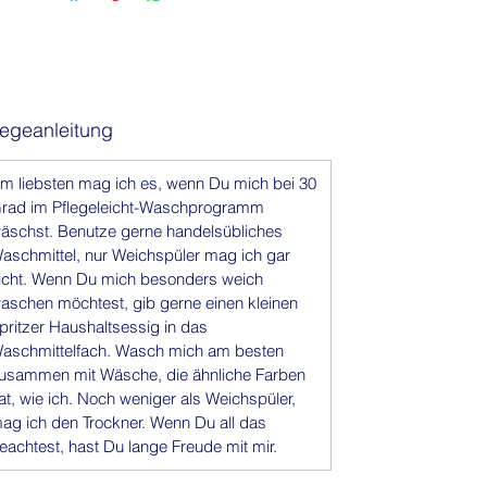
Vielzahl von Farben. Die Designs
zeichnen sich durch Knoteneffekte
aus, die ein klassisches und schönes
Thema darstellen und gleichzeitig
unsere einzigartige Webkante zur
legeanleitung
Geltung bringen; der Hauch unseres
Geheimnisses.
m liebsten mag ich es, wenn Du mich bei 30
rad im Pflegeleicht-Waschprogramm
äschst. Benutze gerne handelsübliches
aschmittel, nur Weichspüler mag ich gar
icht. Wenn Du mich besonders weich
aschen möchtest, gib gerne einen kleinen
pritzer Haushaltsessig in das
aschmittelfach. Wasch mich am besten
usammen mit Wäsche, die ähnliche Farben
at, wie ich. Noch weniger als Weichspüler,
ag ich den Trockner. Wenn Du all das
eachtest, hast Du lange Freude mit mir.