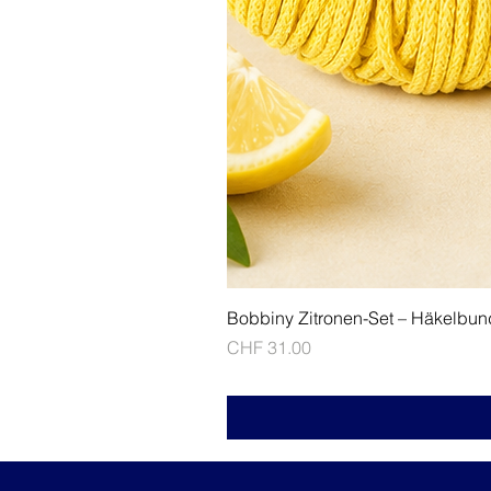
Bobbiny Zitronen-Set – Häkelbun
Price
CHF 31.00