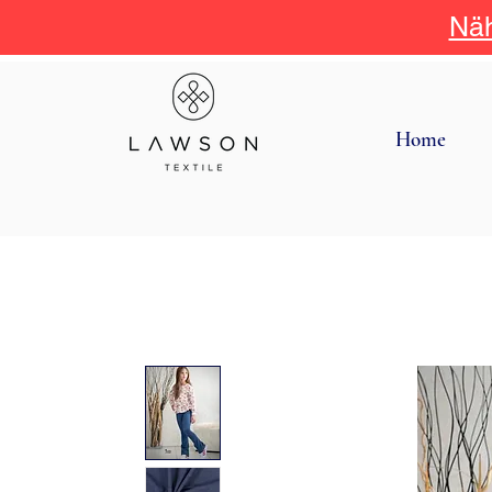
Näh
Home