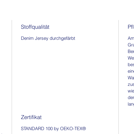
Stoffqualität
Pf
Denim Jersey durchgefärbt
Am 
Gr
Ben
Wei
be
ein
Wa
zu
wie
den
lan
Zertifikat
STANDARD 100 by OEKO-TEX®