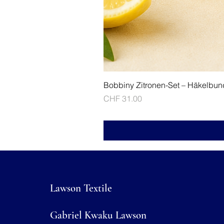
Bobbiny Zitronen-Set – Häkelbun
Price
CHF 31.00
Lawson Textile
Gabriel Kwaku Lawson