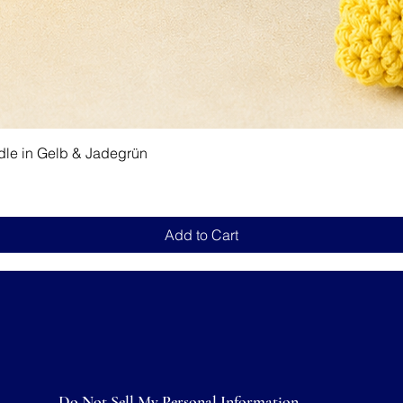
Quick View
dle in Gelb & Jadegrün
Add to Cart
Do Not Sell My Personal Information