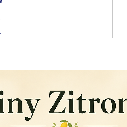
st
k
e.