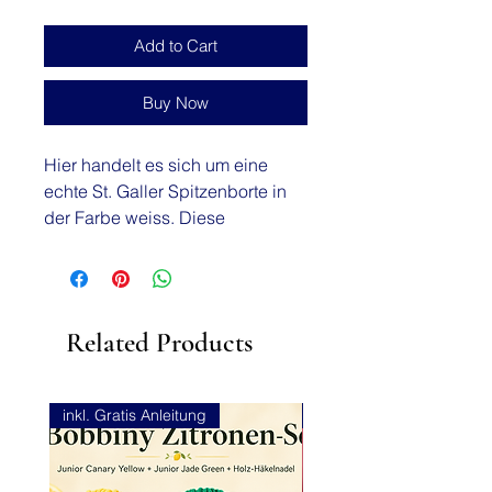
Add to Cart
Buy Now
Hier handelt es sich um eine
echte St. Galler Spitzenborte in
der Farbe weiss. Diese
Spitzenborte zeichnet sich
besonders durch die
wundervolle Qualität aus welche
nur noch ganz selten so zu
Related Products
finden ist.
Breite: 15 cm
inkl. Gratis Anleitung
NEU