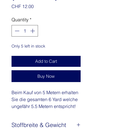
Price
CHF 12.00
Quantity
*
Only 5 left in stock
Add to Cart
Buy Now
Beim Kauf von 5 Metern erhalten
Sie die gesamten 6 Yard welche
ungefähr 5.5 Metern entspricht!
Kaufen diesen exquisiten Stoff,
Stoffbreite & Gewicht
der so schön gestaltet ist, dass er