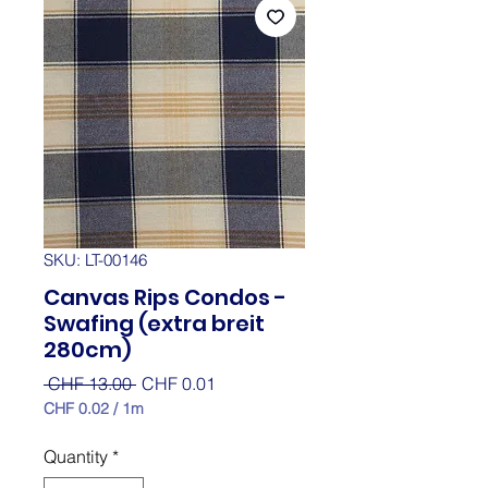
SKU: LT-00146
Canvas Rips Condos -
Swafing (extra breit
280cm)
Regular
Sale
 CHF 13.00 
CHF 0.01
Price
Price
CHF 0.02
/
1m
CHF 0.02
per
Quantity
*
1
Meter