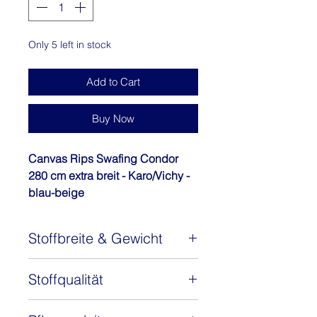
Only 5 left in stock
Add to Cart
Buy Now
Canvas Rips Swafing Condor
280 cm extra breit - Karo/Vichy -
blau-beige
Der robuste, feste Canvas Stoff ist
in bester Qualität gefertigt. Er
Stoffbreite & Gewicht
eignet sich gut für die
Herstellung von Taschen,
Stoffbreite: 280 cm (extra breit)
Vorhängen, Dekokissen,
Stoffqualität
Gewicht: 190 g/m2
Tischdecken und vieles mehr
40% Baumwolle