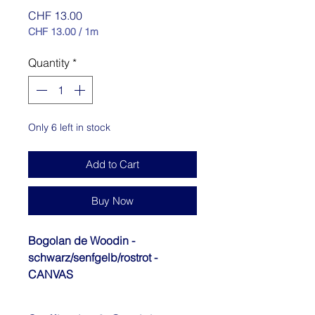
Price
CHF 13.00
CHF 13.00
/
1m
CHF 13.00
per
Quantity
*
1
Meter
Only 6 left in stock
Add to Cart
Buy Now
Bogolan de Woodin -
schwarz/senfgelb/rostrot -
CANVAS
Beim Kauf von 5 Metern erhalten
Sie die gesamten 6 Yard welche