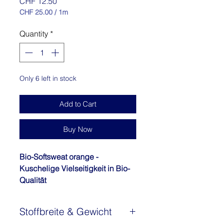
Price
CHF 12.50
CHF 25.00
/
1m
CHF 25.00
per
Quantity
*
1
Meter
Only 6 left in stock
Add to Cart
Buy Now
Bio-Softsweat orange -
Kuschelige Vielseitigkeit in Bio-
Qualität
Der Bio-Softsweat orange, von
Stoffonkel, ist der perfekte
Stoffbreite & Gewicht
Begleiter für all Ihre Nähprojekte.