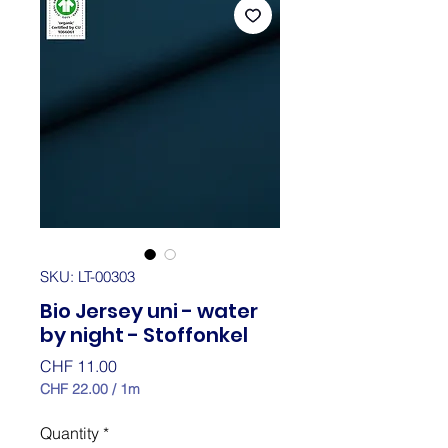
SKU: LT-00303
Bio Jersey uni - water
by night - Stoffonkel
Price
CHF 11.00
CHF 22.00
/
1m
CHF 22.00
per
Quantity
*
1