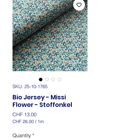
SKU: 25-10-1765
Bio Jersey - Missi
Flower - Stoffonkel
Price
CHF 13.00
CHF 26.00
/
1m
CHF 26.00
per
Quantity
*
1