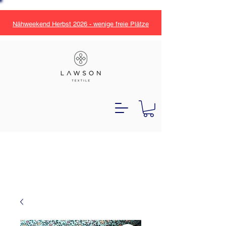
Nähweekend Herbst 2026 - wenige freie Plätze