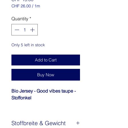
CHF 26.00
/
1m
CHF 26.00
per
Quantity
*
1
Meter
Only 5 left in stock
Add to Cart
Buy Now
Bio Jersey - Good vibes taupe -
Stoffonkel
Die Stoffonkel GOOD VIBES sind
coole, freche Streifen, die gute
Stoffbreite & Gewicht
Laune an die Nähmaschine