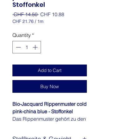
Stoffonkel
Regular
Sale
 CHF 14.50 
CHF 10.88
Price
Price
CHF 21.76
/
1m
CHF 21.76
per
Quantity
*
1
Meter
Add to Cart
Buy Now
Bio-Jacquard Rippenmuster cold
pink-china blue - Stoffonkel
Das Rippenmuster gehört zu den
beliebtesten Stoffdesigns. Er
lässt sich für Gross und Klein zu
Stoffbreite & Gewicht