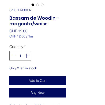
SKU: LT-00037
Bassam de Woodin -
magenta/weiss
Price
CHF 12.00
CHF 12.00
/
1m
CHF 12.00
per
Quantity
*
1
Meter
Only 2 left in stock
Add to Cart
Buy Now