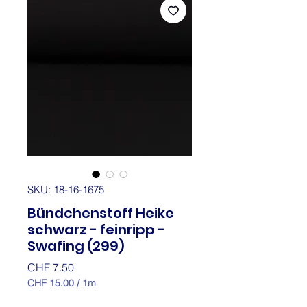
SKU: 18-16-1675
Bündchenstoff Heike
schwarz - feinripp -
Swafing (299)
Price
CHF 7.50
CHF 15.00
/
1m
CHF 15.00
per