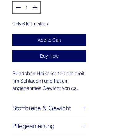
Meter
Only 6 left in stock
Add to Cart
Buy Now
Bündchen Heike ist 100 cm breit
(im Schlauch) und hat ein
angenehmes Gewicht von ca.
240 g/m². Das
Baumwollbündchen mit 5%
Stoffbreite & Gewicht
Elasthan ist zertifiziert nach
STANDARD 100 by OEKO-TEX®.
Stoffbreite: ca. 100 cm (Schlauch)
Elastisch und dabei schön
Pflegeanleitung
Gewicht: 240 g/m2
formstabil eignet sich die
Der Stoff ist sehr pflegeleicht und