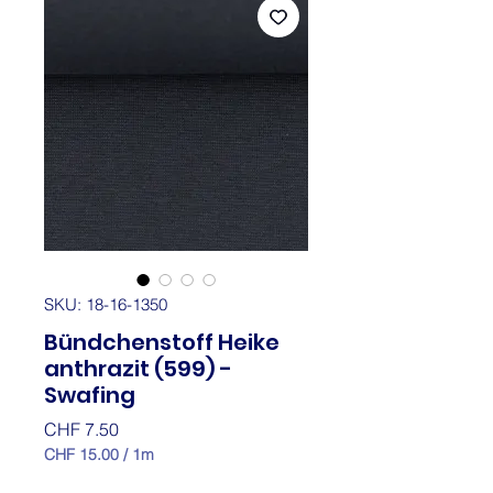
SKU: 18-16-1350
Bündchenstoff Heike
anthrazit (599) -
Swafing
Price
CHF 7.50
CHF 15.00
/
1m
CHF 15.00
per