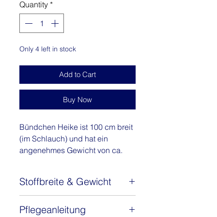
Quantity
*
1
Meter
Only 4 left in stock
Add to Cart
Buy Now
Bündchen Heike ist 100 cm breit
(im Schlauch) und hat ein
angenehmes Gewicht von ca.
240 g/m². Das
Baumwollbündchen mit 5%
Stoffbreite & Gewicht
Elasthan ist zertifiziert nach
STANDARD 100 by OEKO-TEX®.
Stoffbreite: ca. 100 cm (Schlauch)
Elastisch und dabei schön
Pflegeanleitung
Gewicht: 240 g/m2